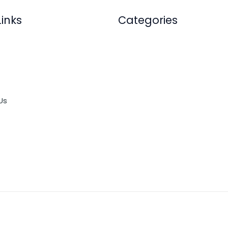
Links
Categories
Us