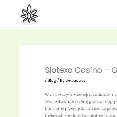
Skip
to
content
Slotexo Casino – 
/
Blog
/ By
deltadays
W dzisiejszym recenzji przedstawim
internetowa, na której gracze mogą 
będziemy przyglądać się szczegółow
funkcjach, rundach bezpłatnych, wspó