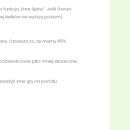
funkcja „Free Spins”. Jeśli Gonzo
ej kiełków na wyższy poziom).
grany. Oznacza to, że mamy 95%
ą poświadczone jako mniej skuteczne,
zważyć inne gry na portalu.