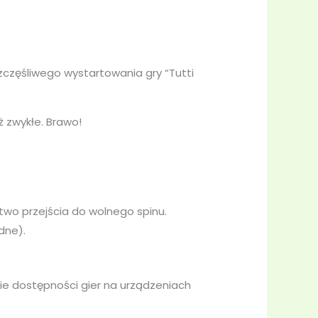
częśliwego wystartowania gry “Tutti
ż zwykłe. Brawo!
two przejścia do wolnego spinu.
dne).
e dostępności gier na urządzeniach