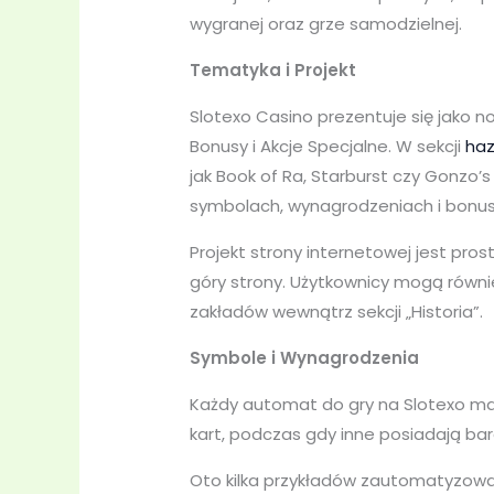
wygranej oraz grze samodzielnej.
Tematyka i Projekt
Slotexo Casino prezentuje się jako n
Bonusy i Akcje Specjalne. W sekcji
ha
jak Book of Ra, Starburst czy Gonzo
symbolach, wynagrodzeniach i bonu
Projekt strony internetowej jest pro
góry strony. Użytkownicy mogą równi
zakładów wewnątrz sekcji „Historia”.
Symbole i Wynagrodzenia
Każdy automat do gry na Slotexo ma
kart, podczas gdy inne posiadają b
Oto kilka przykładów zautomatyzowa