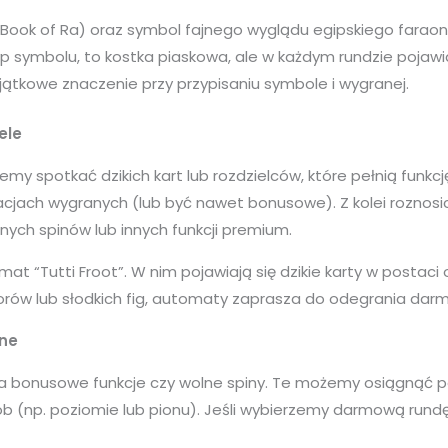
( Book of Ra) oraz symbol fajnego wyglądu egipskiego farao
typ symbolu, to kostka piaskowa, ale w każdym rundzie pojawia
jątkowe znaczenie przy przypisaniu symbole i wygranej.
ele
y spotkać dzikich kart lub rozdzielców, które pełnią funkcj
jach wygranych (lub być nawet bonusowe). Z kolei roznosic
nych spinów lub innych funkcji premium.
at “Tutti Froot”. W nim pojawiają się dzikie karty w postaci
rów lub słodkich fig, automaty zaprasza do odegrania dar
tne
 bonusowe funkcje czy wolne spiny. Te możemy osiągnąć p
sób (np. poziomie lub pionu). Jeśli wybierzemy darmową ru