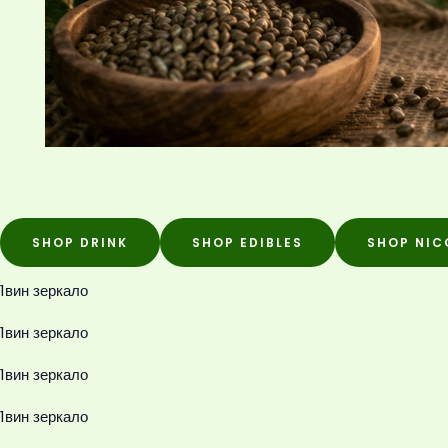
SHOP DRINK
SHOP EDIBLES
SHOP NIC
1вин зеркало
1вин зеркало
1вин зеркало
1вин зеркало