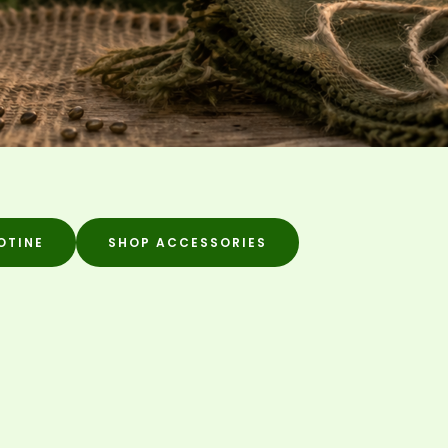
OTINE
SHOP ACCESSORIES