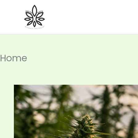
Skip
to
content
Home