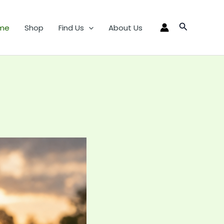
Search
me
Shop
Find Us
About Us