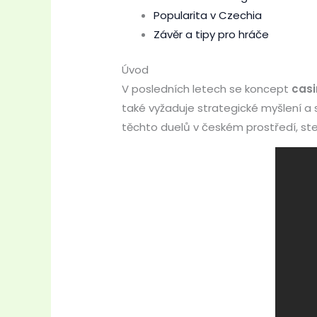
Popularita v Czechia
Závěr a tipy pro hráče
Úvod
V posledních letech se koncept
casi
také vyžaduje strategické myšlení a
těchto duelů v českém prostředí, stej