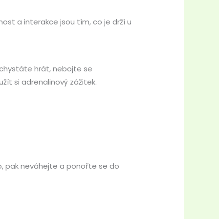
ost a interakce jsou tím, co je drží u
 chystáte hrát, nebojte se
ít si adrenalinový zážitek.
no, pak neváhejte a ponořte se do