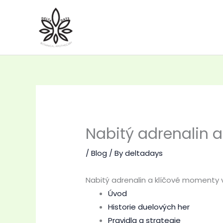
Skip
to
content
Nabitý adrenalin 
/
Blog
/ By
deltadays
Nabitý adrenalin a klíčové momenty 
Úvod
Historie duelových her
Pravidla a strategie