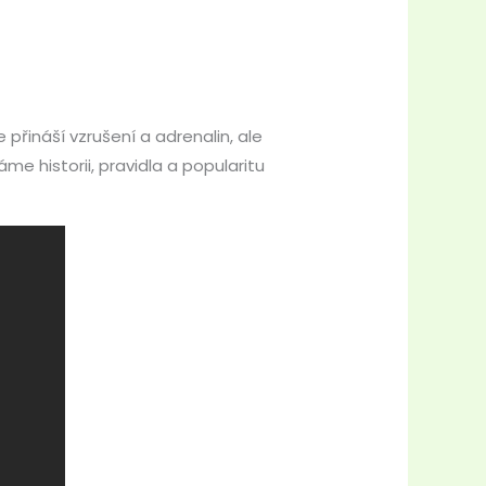
 přináší vzrušení a adrenalin, ale
 historii, pravidla a popularitu