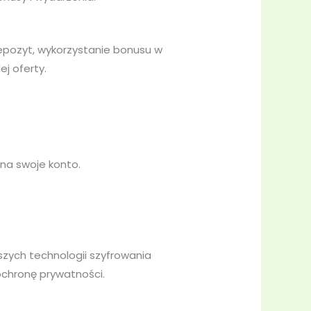
epozyt, wykorzystanie bonusu w
j oferty.
 na swoje konto.
zych technologii szyfrowania
ochronę prywatności.