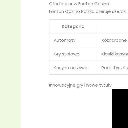
Oferta gier w Fontan Casino
Fontan Casino Polska oferuje szeroki 
Kategoria
Automaty
Różnorodne 
Gry stołowe
Klasiki kasyn
Kasyno na żywo
Realistyczn
Innowacyjne gry i nowe tytuły