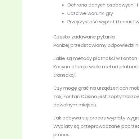
Ochrona danych osobowych i 
Uczciwe warunki gry
Przejrzystość wypłat i bonusó
Często zadawane pytania
Poniżej przedstawiamy odpowiedzi 
Jakie są metody płatności w Fontan
Kasyno oferuje wiele metod płatnośc
transakcji.
Czy mogę grać na urządzeniach mob
Tak, Fontan Casino jest zoptymalizo
dowolnym miejscu.
Jak odbywa się proces wypłaty wygr
Wypłaty są przeprowadzane poprzez wy
proces.