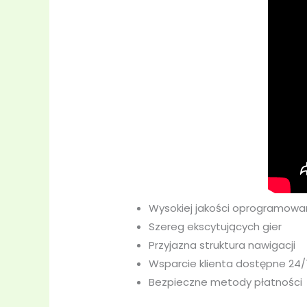
Wysokiej jakości oprogramow
Szereg ekscytujących gier
Przyjazna struktura nawigacji
Wsparcie klienta dostępne 24/
Bezpieczne metody płatności