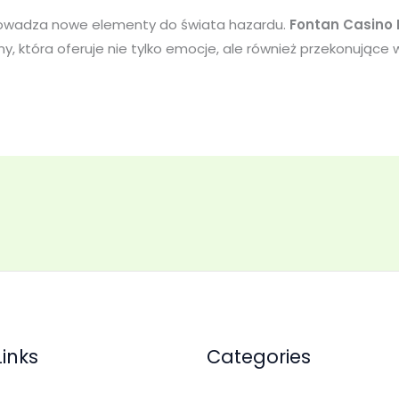
owadza nowe elementy do świata hazardu.
Fontan Casino 
, która oferuje nie tylko emocje, ale również przekonujące wy
Links
Categories