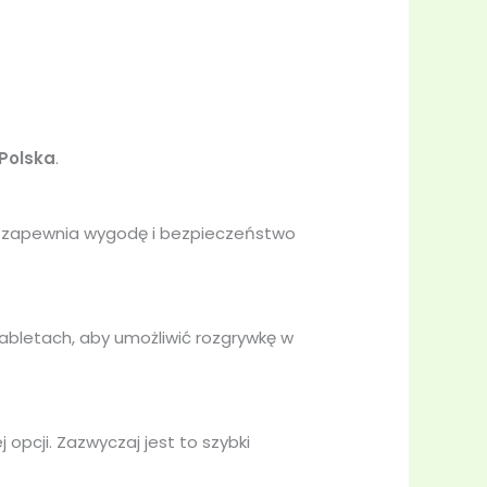
Polska
.
co zapewnia wygodę i bezpieczeństwo
abletach, aby umożliwić rozgrywkę w
opcji. Zazwyczaj jest to szybki