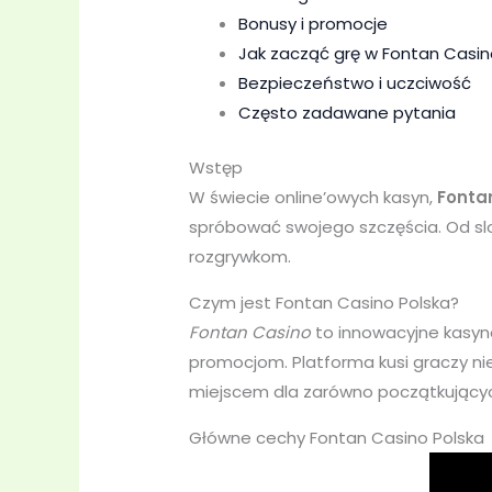
Bonusy i promocje
Jak zacząć grę w Fontan Casi
Bezpieczeństwo i uczciwość
Często zadawane pytania
Wstęp
W świecie online’owych kasyn,
Fonta
spróbować swojego szczęścia. Od slo
rozgrywkom.
Czym jest Fontan Casino Polska?
Fontan Casino
to innowacyjne kasyno
promocjom. Platforma kusi graczy nie
miejscem dla zarówno początkujących
Główne cechy Fontan Casino Polska