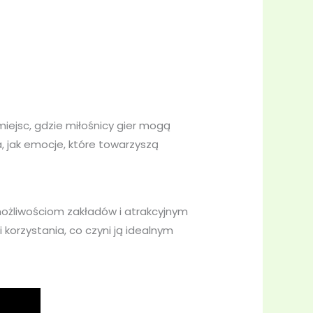
iejsc, gdzie miłośnicy gier mogą
, jak emocje, które towarzyszą
możliwościom zakładów i atrakcyjnym
korzystania, co czyni ją idealnym