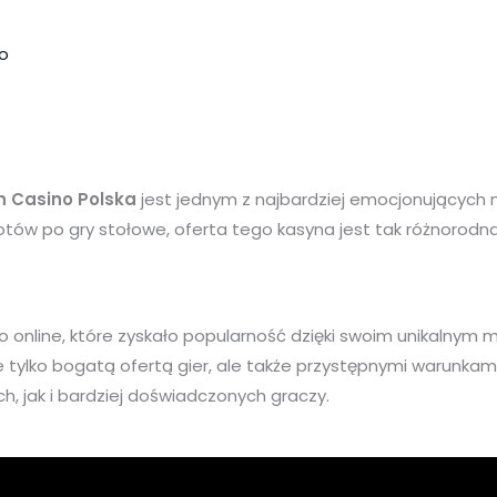
no
n Casino Polska
jest jednym z najbardziej emocjonujących m
tów po gry stołowe, oferta tego kasyna jest tak różnorodna
 online, które zyskało popularność dzięki swoim unikalnym 
 tylko bogatą ofertą gier, ale także przystępnymi warunkami 
, jak i bardziej doświadczonych graczy.