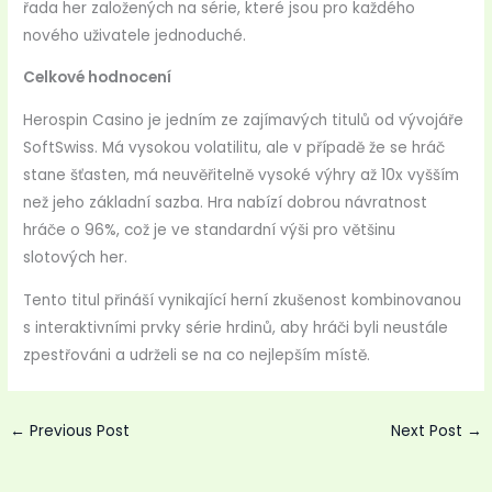
řada her založených na série, které jsou pro každého
nového uživatele jednoduché.
Celkové hodnocení
Herospin Casino je jedním ze zajímavých titulů od vývojáře
SoftSwiss. Má vysokou volatilitu, ale v případě že se hráč
stane šťasten, má neuvěřitelně vysoké výhry až 10x vyšším
než jeho základní sazba. Hra nabízí dobrou návratnost
hráče o 96%, což je ve standardní výši pro většinu
slotových her.
Tento titul přináší vynikající herní zkušenost kombinovanou
s interaktivními prvky série hrdinů, aby hráči byli neustále
zpestřováni a udrželi se na co nejlepším místě.
←
Previous Post
Next Post
→