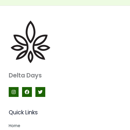
Delta Days
Quick Links
Home