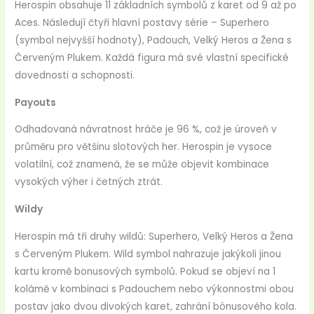
Herospin obsahuje 11 základních symbolů z karet od 9 až po
Aces. Následují čtyři hlavní postavy série – Superhero
(symbol nejvyšší hodnoty), Padouch, Velký Heros a Žena s
Červeným Plukem. Každá figura má své vlastní specifické
dovednosti a schopnosti.
Payouts
Odhadovaná návratnost hráče je 96 %, což je úroveň v
průměru pro většinu slotových her. Herospin je vysoce
volatilní, což znamená, že se může objevit kombinace
vysokých výher i četných ztrát.
Wildy
Herospin má tři druhy wildů: Superhero, Velký Heros a Žena
s Červeným Plukem. Wild symbol nahrazuje jakýkoli jinou
kartu kromě bonusových symbolů. Pokud se objeví na 1
kolámě v kombinaci s Padouchem nebo výkonnostmi obou
postav jako dvou divokých karet, zahrání bónusového kola.