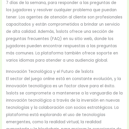
7 días de la semana, para responder a las preguntas de
los jugadores y resolver cualquier problema que puedan
tener. Los agentes de atención al cliente son profesionales
capacitados y están comprometidos a brindar un servicio
de alta calidad. Además, 1xslots ofrece una sección de
preguntas frecuentes (FAQ) en su sitio web, donde los
jugadores pueden encontrar respuestas a las preguntas
más comunes. La plataforma también ofrece soporte en
varios idiomas para atender a una audiencia global.
Innovación Tecnológica y el Futuro de 1xslots
El sector del juego online está en constante evolución, y la
innovación tecnológica es un factor clave para el éxito.
1xslots se compromete a mantenerse a la vanguardia de la
innovación tecnológica a través de la inversión en nuevas
tecnologías y la colaboración con socios estratégicos. La
plataforma está explorando el uso de tecnologías
emergentes, como la realidad virtual, la realidad