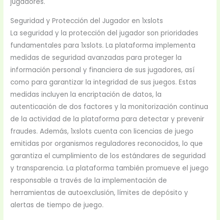
jugadores.
Seguridad y Protección del Jugador en 1xslots
La seguridad y la protección del jugador son prioridades
fundamentales para 1xslots. La plataforma implementa
medidas de seguridad avanzadas para proteger la
información personal y financiera de sus jugadores, así
como para garantizar la integridad de sus juegos. Estas
medidas incluyen la encriptación de datos, la
autenticación de dos factores y la monitorización continua
de la actividad de la plataforma para detectar y prevenir
fraudes. Además, 1xslots cuenta con licencias de juego
emitidas por organismos reguladores reconocidos, lo que
garantiza el cumplimiento de los estándares de seguridad
y transparencia. La plataforma también promueve el juego
responsable a través de la implementación de
herramientas de autoexclusión, límites de depósito y
alertas de tiempo de juego.