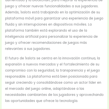
aumentada y la blockchain, para mejorar la experiencia de
juego y ofrecer nuevas funcionalidades a sus jugadores.
Además, 1xslots está trabajando en la optimización de su
plataforma móvil para garantizar una experiencia de juego
fluida y sin interrupciones en dispositivos móviles. La
plataforma también está explorando el uso de la
inteligencia artificial para personalizar la experiencia de
juego y ofrecer recomendaciones de juegos más
relevantes a sus jugadores.
El futuro de 1xslots se centra en la innovación continua, la
expansión a nuevos mercados y el fortalecimiento de su
compromiso con la seguridad, la transparencia y el juego
responsable. La plataforma está bien posicionada para
seguir creciendo y consolidándose como un actor líder en
el mercado del juego online, adaptándose a las
necesidades cambiantes de los jugadores y aprovechando
las oportunidades que ofrece la tecnología.