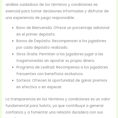
análisis cuidadoso de los términos y condiciones es
esencial para tomar decisiones informadas y disfrutar de
una experiencia de juego responsable.
Bono de Bienvenida: Ofrece un porcentaje adicional
en el primer depósito.
Bonos de Depósito: Recompensan a los jugadores
por cada depósito realizado.
Giros Gratis: Permiten a los jugadores jugar a las
tragamonedas sin apostar su propio dinero.
Programa de Lealtad: Recompensa a los jugadores
frecuentes con beneficios exclusivos.
Sorteos: Ofrecen la oportunidad de ganar premios
en efectivo o en especie.
La transparencia en los términos y condiciones es un valor
fundamental para 1xslots, ya que contribuye a generar
confianza y a fomentar una relación duradera con sus