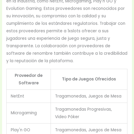
en la industria, como NetEnt, Microgaming, Play'n GO y
Evolution Gaming. Estos proveedores son reconocidos por
su innovación, su compromiso con la calidad y su
cumplimiento de los estándares regulatorios. Trabajar con
estos proveedores permite a 1xslots ofrecer a sus
jugadores una experiencia de juego segura, justa y
transparente. La colaboración con proveedores de
software de renombre también contribuye a la credibilidad
y la reputación de la plataforma.
Proveedor de
Tipo de Juegos Ofrecidos
Software
NetEnt
Tragamonedas, Juegos de Mesa
Tragamonedas Progresivas,
Microgaming
Video Póker
Play'n GO
Tragamonedas, Juegos de Mesa