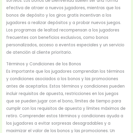
sorteos. Los bonos de bienvenida suelen ser una forma
efectiva de atraer a nuevos jugadores, mientras que los
bonos de depósito y los giros gratis incentivan a los
jugadores a realizar depósitos y a probar nuevos juegos.
Los programas de lealtad recompensan a los jugadores
frecuentes con beneficios exclusivos, como bonos
personalizados, acceso a eventos especiales y un servicio
de atención al cliente prioritario.
Términos y Condiciones de los Bonos
Es importante que los jugadores comprendan los términos
y condiciones asociados a los bonos y las promociones
antes de aceptarlos. Estos términos y condiciones pueden
incluir requisitos de apuesta, restricciones en los juegos
que se pueden jugar con el bono, límites de tiempo para
cumplir con los requisitos de apuesta y límites máximos de
retiro. Comprender estos términos y condiciones ayuda a
los jugadores a evitar sorpresas desagradables y a
maximizar el valor de los bonos y las promociones. Un