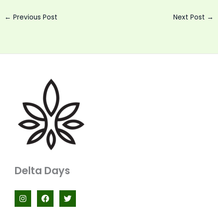
←
Previous Post
Next Post
→
Delta Days