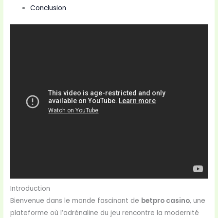
Conclusion
Introduction
Bienvenue dans le monde fascinant de
betpro casino
, une
plateforme où l’adrénaline du jeu rencontre la modernité