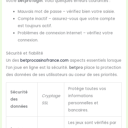
votre
betpro login
. Voici quelques erreurs courantes :
Mauvais mot de passe – vérifiez bien votre saisie.
Compte inactif – assurez-vous que votre compte
est toujours actif.
Problèmes de connexion Internet – vérifiez votre
connexion.
Sécurité et fiabilité
Un des
betprocasinofrance.com
aspects essentiels lorsque
l’on joue en ligne est la sécurité.
betpro
place la protection
des données de ses utilisateurs au coeur de ses priorités.
Protège toutes vos
Sécurité
Cryptage
informations
des
SSL
personnelles et
données
bancaires.
Les jeux sont vérifiés par