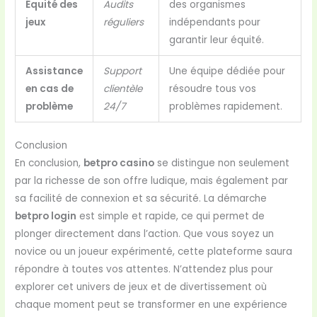
Équité des
Audits
des organismes
jeux
réguliers
indépendants pour
garantir leur équité.
Assistance
Support
Une équipe dédiée pour
en cas de
clientèle
résoudre tous vos
problème
24/7
problèmes rapidement.
Conclusion
En conclusion,
betpro casino
se distingue non seulement
par la richesse de son offre ludique, mais également par
sa facilité de connexion et sa sécurité. La démarche
betpro login
est simple et rapide, ce qui permet de
plonger directement dans l’action. Que vous soyez un
novice ou un joueur expérimenté, cette plateforme saura
répondre à toutes vos attentes. N’attendez plus pour
explorer cet univers de jeux et de divertissement où
chaque moment peut se transformer en une expérience