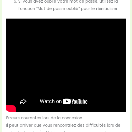
Si vous avez oublié votre mot de passe, utilisez la
fonction “Mot de passe oublié” pour le réinitialiser.
Erreurs courantes lors de la connexion
Il peut arriver que vous rencontriez des difficultés lors de