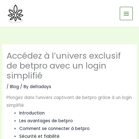
Skip
to
content
Accédez à l’univers exclusif
de betpro avec un login
simplifié
/
Blog
/ By
deltadays
Plongez dans l’univers captivant de betpro grâce à un login
simplifié
Introduction
Les avantages de betpro
Comment se connecter à betpro
Sécurité et fiabilité