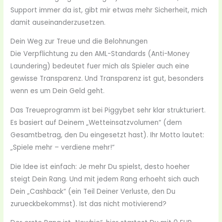
Support immer da ist, gibt mir etwas mehr Sicherheit, mich
damit auseinanderzusetzen.
Dein Weg zur Treue und die Belohnungen
Die Verpflichtung zu den AML-Standards (Anti-Money
Laundering) bedeutet fuer mich als Spieler auch eine
gewisse Transparenz. Und Transparenz ist gut, besonders
wenn es um Dein Geld geht.
Das Treueprogramm ist bei Piggybet sehr klar strukturiert.
Es basiert auf Deinem „Wetteinsatzvolumen“ (dem
Gesamtbetrag, den Du eingesetzt hast). Ihr Motto lautet:
„Spiele mehr – verdiene mehr!“
Die Idee ist einfach: Je mehr Du spielst, desto hoeher
steigt Dein Rang. Und mit jedem Rang erhoeht sich auch
Dein „Cashback“ (ein Teil Deiner Verluste, den Du
zurueckbekommst). Ist das nicht motivierend?