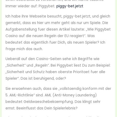
immer wieder auf: Piggybet.
piggy-bet.jetzt
Ich habe ihre Webseite besucht, piggy-bet.jetzt, und gleich
gemerkt, dass es hier um mehr geht als nur um Spiele. Die
Aufgabenstellung fuer diesen Artikel lautete: „Wie Piggybet
Casino auf die neuen Regeln der EU reagiert“. Was
bedeutet das eigentlich fuer Dich, als neuen Spieler? Ich
frage mich das auch.
Ueberall auf den Casino-Seiten sehe ich Begriffe wie
„Sicherheit“ und „Regeln“. Bei Piggybet liest Du zum Beispiel:
„Sicherheit und Schutz haben oberste Prioritaet fuer alle
Spieler“. Das ist beruhigend, oder?
Sie erwaehnen auch, dass sie „vollstaendig konform mit der
5. AML-Richtlinie“ sind. AML (Anti-Money Laundering)
bedeutet Geldwaeschebekaempfung. Das klingt sehr
ernst. Beeinflusst das Dein Spielerlebnis?