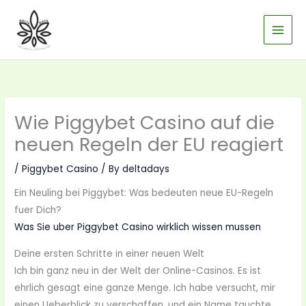
Skip
to
content
Wie Piggybet Casino auf die
neuen Regeln der EU reagiert
/
Piggybet Casino
/ By
deltadays
Ein Neuling bei Piggybet: Was bedeuten neue EU-Regeln
fuer Dich?
Was Sie uber Piggybet Casino wirklich wissen mussen
Deine ersten Schritte in einer neuen Welt
Ich bin ganz neu in der Welt der Online-Casinos. Es ist
ehrlich gesagt eine ganze Menge. Ich habe versucht, mir
einen Ueberblick zu verschaffen, und ein Name tauchte