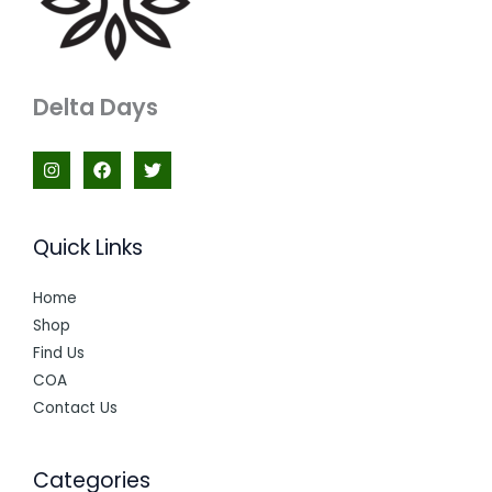
Delta Days
Quick Links
Home
Shop
Find Us
COA
Contact Us
Categories