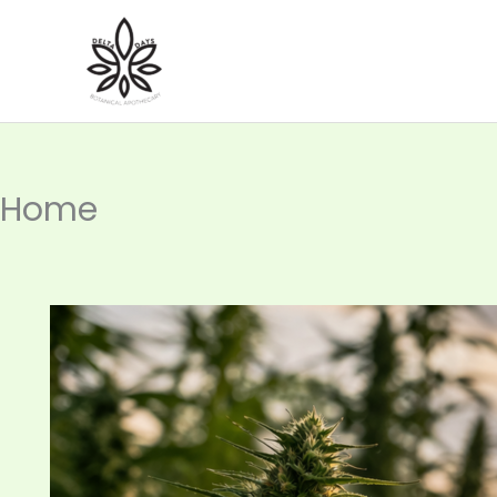
Skip
to
content
Home