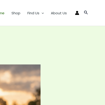
Search
me
Shop
Find Us
About Us