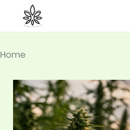
Skip
to
content
Home