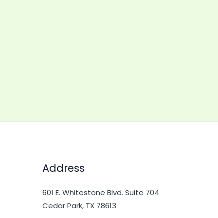
Address
601 E. Whitestone Blvd. Suite 704
Cedar Park, TX 78613