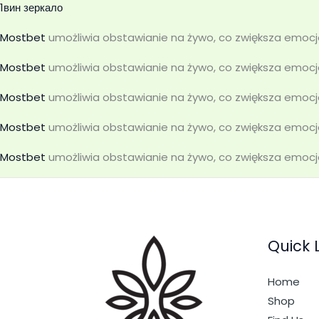
1вин зеркало
Mostbet
umożliwia obstawianie na żywo, co zwiększa emoc
Mostbet
umożliwia obstawianie na żywo, co zwiększa emoc
Mostbet
umożliwia obstawianie na żywo, co zwiększa emoc
Mostbet
umożliwia obstawianie na żywo, co zwiększa emoc
Mostbet
umożliwia obstawianie na żywo, co zwiększa emoc
Quick 
Home
Shop