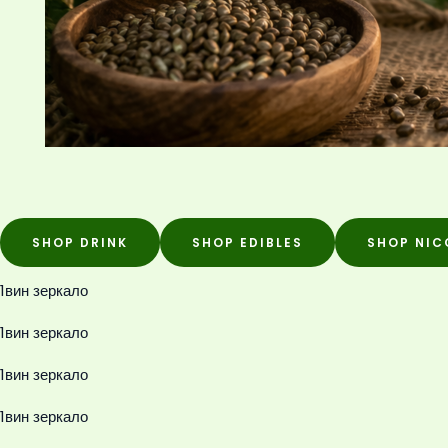
SHOP DRINK
SHOP EDIBLES
SHOP NIC
1вин зеркало
1вин зеркало
1вин зеркало
1вин зеркало