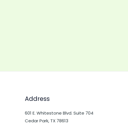
Address
601 E. Whitestone Blvd. Suite 704
Cedar Park, TX 78613