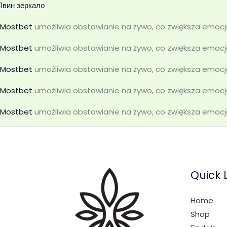
1вин зеркало
Mostbet
umożliwia obstawianie na żywo, co zwiększa emoc
Mostbet
umożliwia obstawianie na żywo, co zwiększa emoc
Mostbet
umożliwia obstawianie na żywo, co zwiększa emoc
Mostbet
umożliwia obstawianie na żywo, co zwiększa emoc
Mostbet
umożliwia obstawianie na żywo, co zwiększa emoc
Quick 
Home
Shop