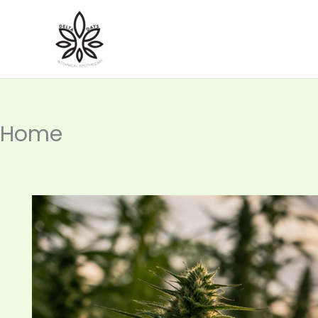
Skip
to
content
Home