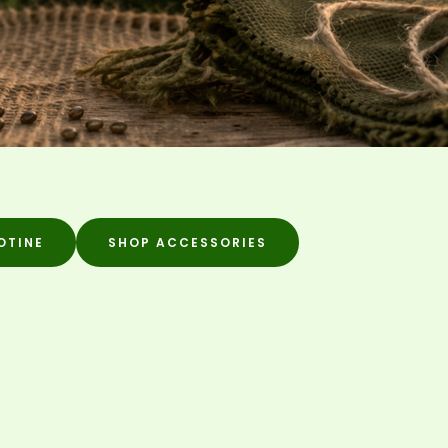
OTINE
SHOP ACCESSORIES