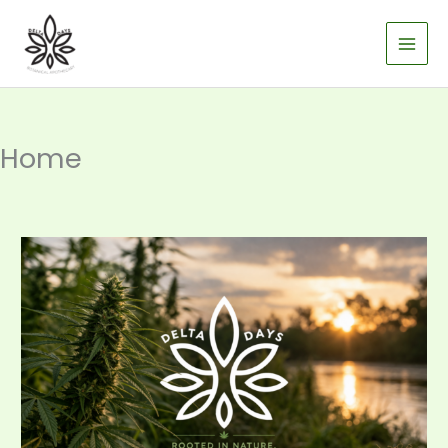
Skip
to
content
Home